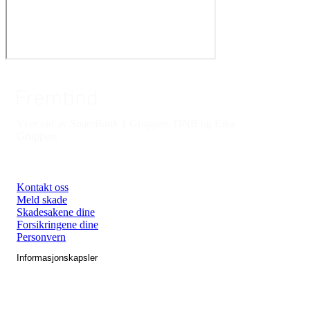
Vi er eid av SpareBank 1 Gruppen, DNB og Eika
Gruppen.
Kontakt oss
Meld skade
Skadesakene dine
Forsikringene dine
Personvern
Informasjonskapsler