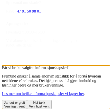
Spørsmål om skade?
Ring
+47 91 50 98 01
Åpningstider
Hverdager:
08:00–15:30
Ved akutte hendelser kan du ringe oss døgnet
rundt, alle dager.
Får vi bruke valgfrie informasjons­kapsler?
Fremtind ønsker å samle anonym statistikk for å forstå hvordan
nettsidene våre brukes. Det hjelper oss til å gjøre innhold og
løsninger bedre og mer brukervennlige.
Les mer om hvilke informasjons­kapsler vi lagrer her
.
Ja, det er greit
Nei takk
Vennligst vent
Vennligst vent